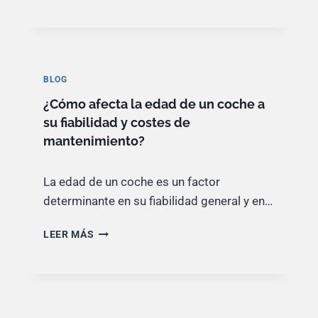
D
É
E
C
L
O
O
M
S
P
BLOG
V
R
E
¿Cómo afecta la edad de un coche a
A
H
R
su fiabilidad y costes de
Í
:
mantenimiento?
C
C
U
O
L
C
La edad de un coche es un factor
O
H
determinante en su fiabilidad general y en…
S
E
:
N
S
¿
LEER MÁS
U
E
C
E
C
Ó
V
R
M
O
E
O
O
T
A
S