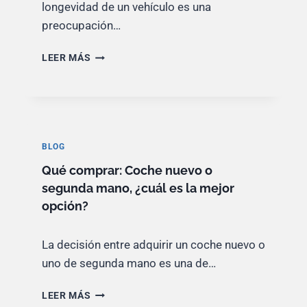
longevidad de un vehículo es una
preocupación…
Q
LEER MÁS
U
É
C
A
U
S
BLOG
A
Qué comprar: Coche nuevo o
E
L
segunda mano, ¿cuál es la mejor
D
opción?
E
S
G
La decisión entre adquirir un coche nuevo o
A
uno de segunda mano es una de…
S
T
Q
LEER MÁS
E
U