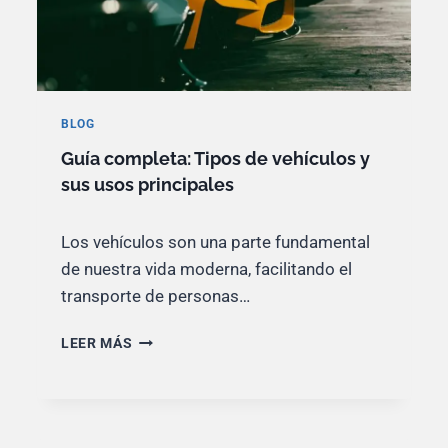
E
G
U
J
U
F
O
Í
I
R
A
A
O
D
B
P
E
I
BLOG
C
T
L
I
Guía completa: Tipos de vehículos y
A
I
Ó
L
sus usos principales
D
N
L
A
?
A
D
Los vehículos son una parte fundamental
D
Y
A
de nuestra vida moderna, facilitando el
C
D
O
transporte de personas…
E
S
C
T
G
LEER MÁS
O
E
U
M
S
Í
P
D
A
O
E
C
N
M
O